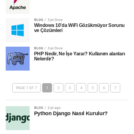
BLOG
3 yıl Önce
Windows 10’da WiFi Gözükmüyor Sorunu
ve Çözümleri
BLOG
3 yıl Önce
PHP Nedir, Ne İşe Yarar? Kullanım alanları
Nelerdir?
PAGE 1 OF 7
1
2
3
4
5
6
7
BLOG
2 yıl ago
Python Django Nasıl Kurulur?