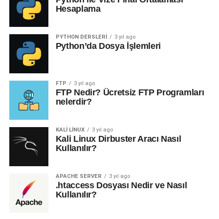
yönetebilir. Sanal ortam oluşturmak için terminal veya
Hesaplama
komut istemcisinde şu komutu kullanın:
PYTHON DERSLERI
3 yıl ago
Python’da Dosya İşlemleri
‘
‘ yerine istediğiniz bir isim verebilirsiniz.
myenv
2. Sanal Ortamı Etkinleştirme
FTP
3 yıl ago
FTP Nedir? Ücretsiz FTP Programları
nelerdir?
Sanal ortamı etkinleştirmek için aşağıdaki komutları
kullanın:
KALI LINUX
3 yıl ago
Windows
Kali Linux Dirbuster Aracı Nasıl
Kullanılır?
myenv\Scripts\activate
APACHE SERVER
3 yıl ago
.htaccess Dosyası Nedir ve Nasıl
MacOS ve Linux:
Kullanılır?
source myenv/bin/activate