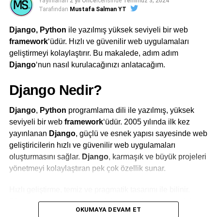
Yayınlanan
2 yıl Önce
İcerisinde
Temmuz 3, 2024
Tarafından
Mustafa Salman YT
Django, Python
ile yazılmış yüksek seviyeli bir web
framework
‘üdür. Hızlı ve güvenilir web uygulamaları
geliştirmeyi kolaylaştırır. Bu makalede, adım adım
Django
‘nun nasıl kurulacağınızı anlatacağım.
Django Nedir?
Django
,
Python
programlama dili ile yazılmış, yüksek
seviyeli bir web
framework
‘üdür. 2005 yılında ilk kez
yayınlanan
Django
, güçlü ve esnek yapısı sayesinde web
geliştiricilerin hızlı ve güvenilir web uygulamaları
oluşturmasını sağlar.
Django
, karmaşık ve büyük projeleri
yönetmeyi kolaylaştıran pek çok özellik sunar.
Hızlı geliştirme, temiz ve pragmatik tasarımı ile bilinir.
Django
, web geliştiricilere daha az kod yazma ve daha
OKUMAYA DEVAM ET
fazla iş yapma imkanı tanır.