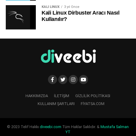
KALI LINUX
3 yıl Önce
Kali Linux Dirbuster Aracı Nasıl
Kullanılır?
HAKKIMIZDA
İLETIŞIM
GIZLILIK POLITIKASI
KULLANIM ŞARTLARI
FIYATSA.COM
© 2023 Telif Hakkı
diveebi.com
Tüm Haklar Saklıdır. &
Mustafa Salman
YT