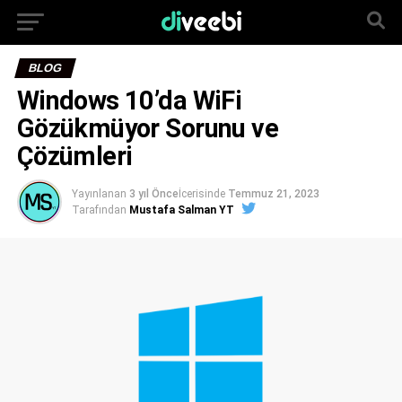
BLOG
Windows 10’da WiFi
Gözükmüyor Sorunu ve
Çözümleri
Yayınlanan
3 yıl Önce
İcerisinde
Temmuz 21, 2023
Tarafından
Mustafa Salman YT