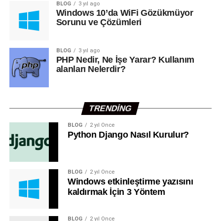
BLOG
3 yıl ago
Windows 10’da WiFi Gözükmüyor
3. Django Kurulumu
Sorunu ve Çözümleri
Sanal ortam etkinleştirildikten sonra
Django
‘yu kurmak
için şu komutu kullanın:
BLOG
3 yıl ago
PHP Nedir, Ne İşe Yarar? Kullanım
pip install django
alanları Nelerdir?
4. Django Projesi Oluşturma
TRENDING
Django
kurulduktan sonra yeni bir proje oluşturmak için
aşağıdaki komutu kullanın:
BLOG
2 yıl Önce
Python Django Nasıl Kurulur?
sdjango-admin startproject myproject
BLOG
2 yıl Önce
‘
‘ yerine proje adınızı yazabilirsiniz.
myproject
Windows etkinleştirme yazısını
kaldırmak İçin 3 Yöntem
5. Geliştirme Sunucusunu Başlatma
Django projenizi çalıştırmak için proje dizinine gidin ve
BLOG
2 yıl Önce