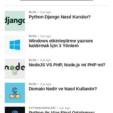
Django Kurulumu İçin
BLOG
2 yıl ago
Python Django Nasıl Kurulur?
Gereksinimler
Django
‘yu kurmadan önce bazı ön gereksinimlere sahip
BLOG
2 yıl ago
olmanız gerekmektedir:
Windows etkinleştirme yazısını
kaldırmak İçin 3 Yöntem
Python’ın yüklü olması
Pip (Python paket yöneticisi)
BLOG
2 yıl ago
NodeJS VS PHP, Node.js mi PHP mi?
Django Nasıl Kurulur?
Django
‘yu kurmak için şu adımları izleyin:
BLOG
2 yıl ago
Domain Nedir ve Nasıl Kullanılır?
1. Sanal Ortam Oluşturma
Sanal ortamlar, projelerinizin bağımlılıklarını izole etmek
PYTHON DERSLERI
3 yıl ago
için kullanışlıdır. Böylece her proje kendi bağımlılıklarını
Python ile Vize Final Ortalaması